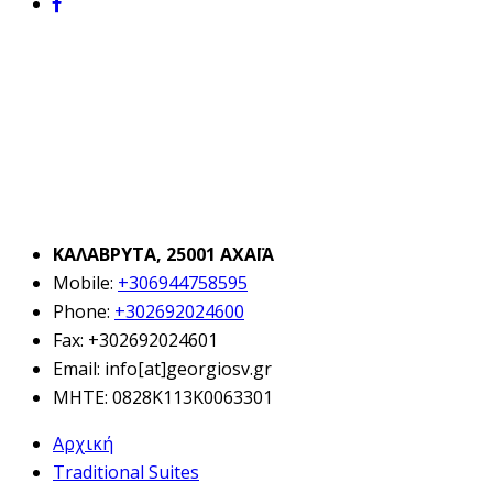
ΚΑΛΑΒΡΥΤΑ, 25001 ΑΧΑΪΑ
Mobile:
+306944758595
Phone:
+302692024600
Fax:
+302692024601
Email:
info[at]georgiosv.gr
MHTE: 0828K113K0063301
Αρχική
Traditional Suites