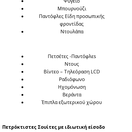
Ψυγείο
Μπουρνούζι
Παντόφλες Είδη προσωπικής
φροντίδας
Ντουλάπα
Πετσέτες -Παντόφλεs
Ντους
Βίντεο – Τηλεόραση LCD
Ραδιόφωνο
Ηχομόνωση
Βεράντα
Έπιπλα εξωτερικού χώρου
Πετρόκτιστες Σουίτες με ιδιωτική είσοδο