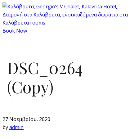
Book Now
DSC_0264
(Copy)
27 Νοεμβρίου, 2020
by
admin